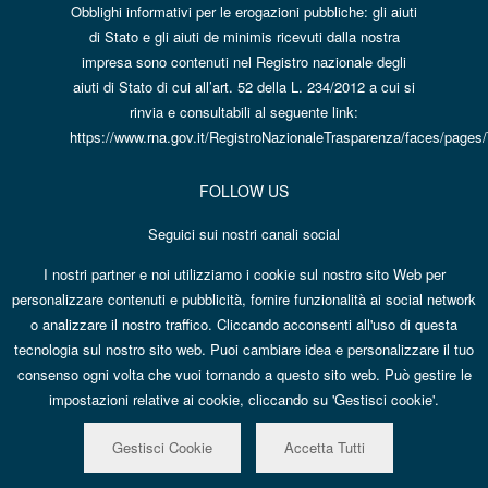
Obblighi informativi per le erogazioni pubbliche: gli aiuti
di Stato e gli aiuti de minimis ricevuti dalla nostra
impresa sono contenuti nel Registro nazionale degli
aiuti di Stato di cui all’art. 52 della L. 234/2012 a cui si
rinvia e consultabili al seguente link:
https://www.rna.gov.it/RegistroNazionaleTrasparenza/faces/pages
FOLLOW US
Seguici sui nostri canali social
I nostri partner e noi utilizziamo i cookie sul nostro sito Web per
FACEBOOK
personalizzare contenuti e pubblicità, fornire funzionalità ai social network
INSTAGRAM
o analizzare il nostro traffico. Cliccando acconsenti all'uso di questa
PINTEREST
tecnologia sul nostro sito web. Puoi cambiare idea e personalizzare il tuo
consenso ogni volta che vuoi tornando a questo sito web. Può gestire le
impostazioni relative ai cookie, cliccando su 'Gestisci cookie'.
Contattaci su
@ 2026 Tutti i diritti riservati. P.IVA 02899660720 -
Gestisci Cookie
Gestisci Cookie
Accetta Tutti
WhatsApp
- Powered by
Labonext
-